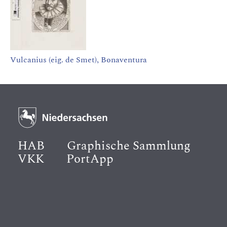
Vulcanius (eig. de Smet), Bonaventura
HAB
Graphische Sammlung
VKK
PortApp