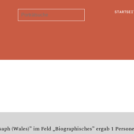
STARTSEI
saph (Wales)” im Feld „Biographisches” ergab 1 Person