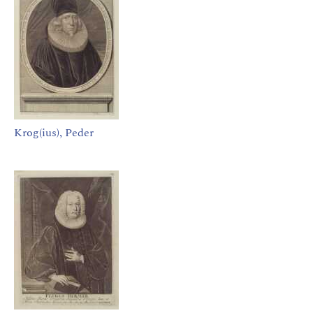
Krog(ius), Peder