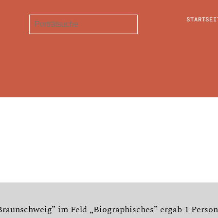
STARTSEI
 Braunschweig” im Feld „Biographisches” ergab 1 Perso