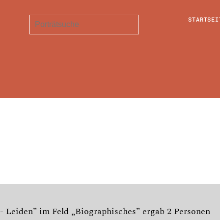
STARTSEI
. - Leiden” im Feld „Biographisches” ergab 2 Personen