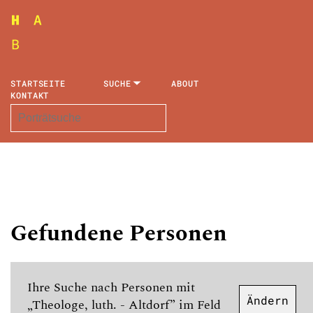
STARTSEITE
SUCHE
ABOUT
KONTAKT
Gefundene Personen
Ihre Suche nach Personen mit
Ändern
„Theologe, luth. - Altdorf” im Feld