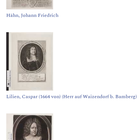
Hähn, Johann Friedrich
Lilien, Caspar (1664 von) (Herr auf Waizendorf b. Bamberg)