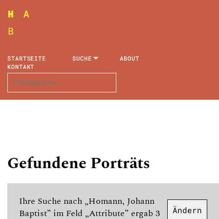
STARTSEITE
SUCHE
ABOUT
KONTAKT
Gefundene Porträts
Ihre Suche nach „Homann, Johann
Ändern
Baptist” im Feld „Attribute” ergab 3