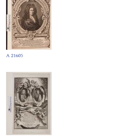
A 21605