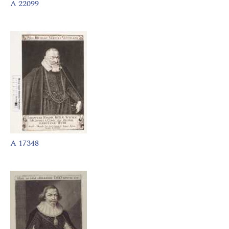
A 22099
A 17348