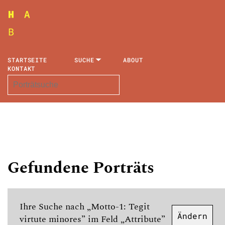
STARTSEITE
SUCHE
ABOUT
KONTAKT
Gefundene Porträts
Ihre Suche nach „Motto-1: Tegit
Ändern
virtute minores” im Feld „Attribute”