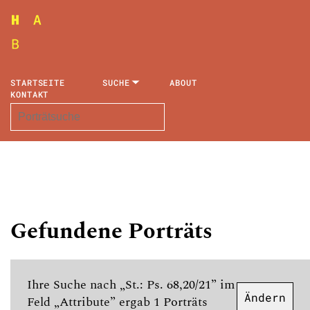
STARTSEITE
SUCHE
ABOUT
KONTAKT
Gefundene Porträts
Ihre Suche nach „St.: Ps. 68,20/21” im
Ändern
Feld „Attribute” ergab 1 Porträts