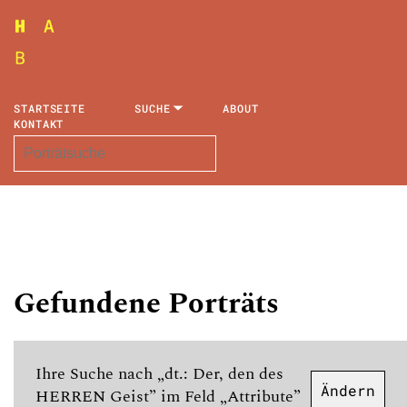
STARTSEITE
SUCHE
ABOUT
KONTAKT
Gefundene Porträts
Ihre Suche nach „dt.: Der, den des
Ändern
HERREN Geist” im Feld „Attribute”