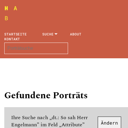
STARTSEITE
SUCHE
ABOUT
KONTAKT
Gefundene Porträts
Ihre Suche nach „dt.: So sah Herr
Ändern
Engelmann” im Feld „Attribute”