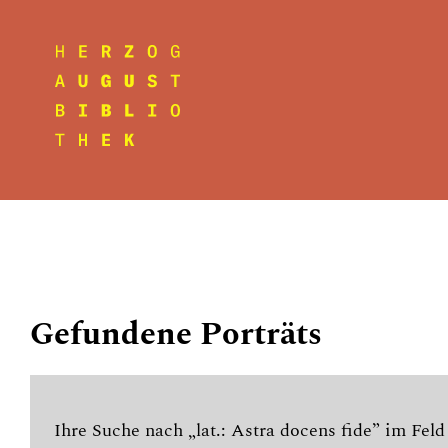
Gefundene Porträts
Ihre Suche nach „lat.: Astra docens fide” im Feld