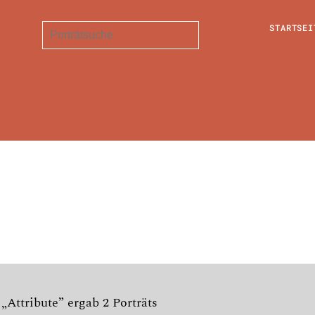
STARTSEI
 „Attribute” ergab 2 Porträts