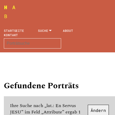
STARTSEITE
SUCHE
ABOUT
KONTAKT
Gefundene Porträts
Ihre Suche nach „lat.: En Servus
Ändern
JESU” im Feld „Attribute” ergab 1