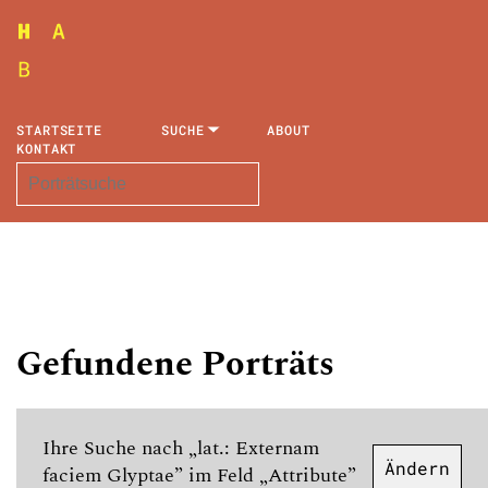
STARTSEITE
SUCHE
ABOUT
KONTAKT
Gefundene Porträts
Ihre Suche nach „lat.: Externam
Ändern
faciem Glyptae” im Feld „Attribute”