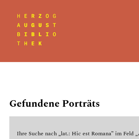
Gefundene Porträts
Ihre Suche nach „lat.: Hic est Romana” im Feld „