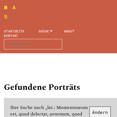
STARTSEITE
SUCHE
ABOUT
KONTAKT
Gefundene Porträts
Ihre Suche nach „lat.: Momentaneum
Ändern
est, quod delectat, aeternum, quod