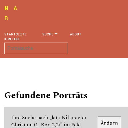
STARTSEITE
SUCHE
ABOUT
KONTAKT
Gefundene Porträts
Ihre Suche nach „lat.: Nil praeter
Ändern
Christum (1. Kor. 2,2)” im Feld