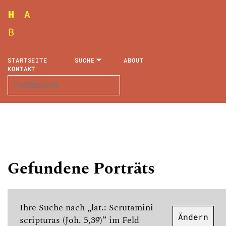
STARTSEITE
SUCHE
ABOUT
KONTAKT
Gefundene Porträts
Ihre Suche nach „lat.: Scrutamini
Ändern
scripturas (Joh. 5,39)” im Feld