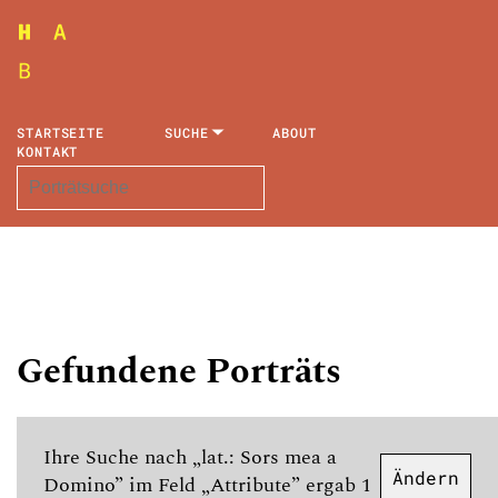
STARTSEITE
SUCHE
ABOUT
KONTAKT
Gefundene Porträts
Ihre Suche nach „lat.: Sors mea a
Ändern
Domino” im Feld „Attribute” ergab 1