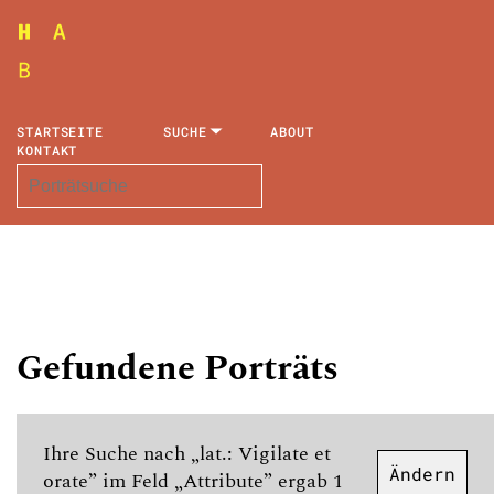
STARTSEITE
SUCHE
ABOUT
KONTAKT
Gefundene Porträts
Ihre Suche nach „lat.: Vigilate et
Ändern
orate” im Feld „Attribute” ergab 1