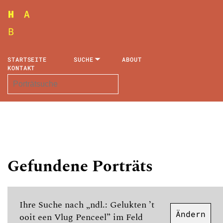
STARTSEITE
SUCHE
ABOUT
KONTAKT
Gefundene Porträts
Ihre Suche nach „ndl.: Gelukten ’t
Ändern
ooit een Vlug Penceel” im Feld