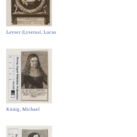
Leyser (Lyserus), Lucas
König, Michael