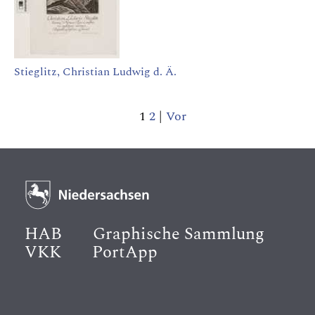
Stieglitz, Christian Ludwig d. Ä.
1
2
|
Vor
HAB
Graphische Sammlung
VKK
PortApp