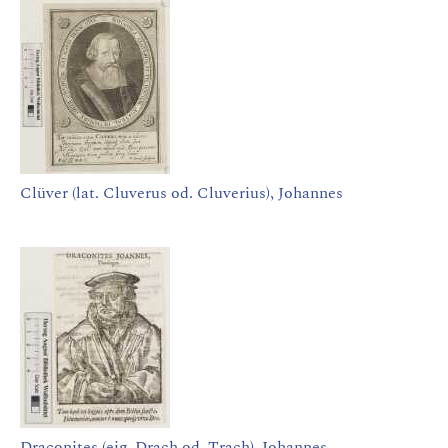
Clüver (lat. Cluverus od. Cluverius), Johannes
Draconites (eig. Drach od. Trach), Johannes