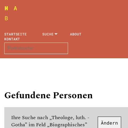
STARTSEITE
SUCHE
ABOUT
KONTAKT
Gefundene Personen
Ihre Suche nach „Theologe, luth. -
Ändern
Gotha” im Feld „Biographisches”