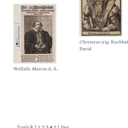
Chytraeus (eig. Kochhaf
David
Wollaib, Marcus d. Ä.
Zurück
|
1
2
3
4
5
|
Vor