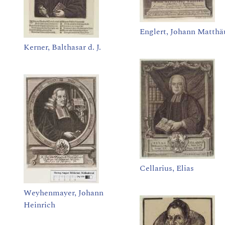
Englert, Johann Matthä
Kerner, Balthasar d. J.
Cellarius, Elias
Weyhenmayer, Johann
Heinrich