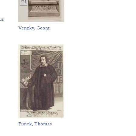
us
Venzky, Georg
Funck, Thomas