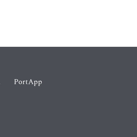
K
PortApp