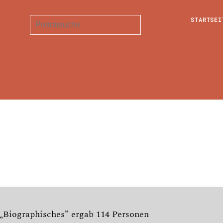
STARTSEI
 „Biographisches” ergab 114 Personen