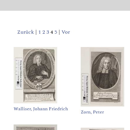
Zurück
|
1
2
3
4
5
|
Vor
Walliser, Johann Friedrich
Zorn, Peter