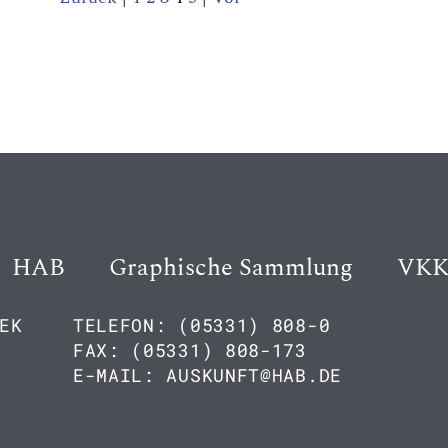
HAB
Graphische Sammlung
VK
EK
TELEFON: (05331) 808-0
FAX: (05331) 808-173
E-MAIL: AUSKUNFT@HAB.DE