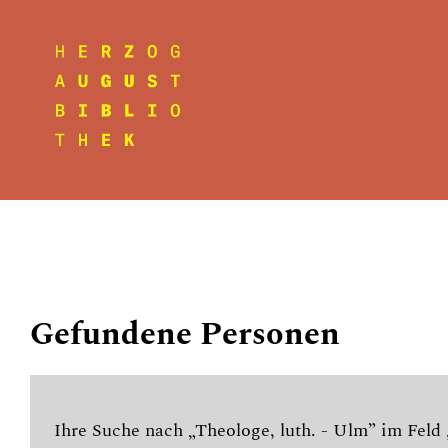
Gefundene Personen
Ihre Suche nach „Theologe, luth. - Ulm” im Feld