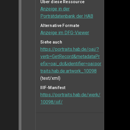
Über diese Ressource
Anzeige in der
Porträtdatenbank der HAB
Alternative Formate
Anzeige im DFG-Viewer
Siehe auch
https://portraits.hab.de/oai/?
verb=GetRecord&metadataPr
efix=oai_dc&identifier=oai:por
traits.hab.de:artwork_10098
(text/xml)
IIIF-Manifest
https://portraits.hab.de/werk/
10098/iiif/