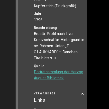
Technik
Kupferstich (Druckgrafik)
Jahr
1796
Beschreibung
Brustb. Profil nach l. vor
Kreuzschraffur-Hintergrund in
ov. Rahmen. Unten „F.
C.LAUKHARD.“ – Daneben
Titelblatt s. u.
Quelle
Porträtsammlung der Herzog
August Bibliothek
VERWANDTES
Links