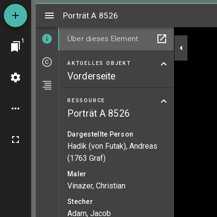
Mirador
Porträt A 8526
Porträt A 8526
Über dieses Element
1
AKTUELLES OBJEKT
Vorderseite
RESSOURCE
Porträt A 8526
Dargestellte Person
Hadik (von Futak), Andreas
(1763 Graf)
Maler
Vinazer, Christian
Stecher
Adam, Jacob