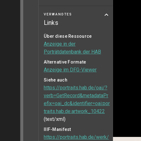
VERWANDTES
Links
Über diese Ressource
Anzeige in der
Porträtdatenbank der HAB
Alternative Formate
Anzeige im DFG-Viewer
Siehe auch
https://portraits.hab.de/oai/?
verb=GetRecord&metadataPr
efix=oai_dc&identifier=oai:por
traits.hab.de:artwork_10422
(text/xml)
IIIF-Manifest
https://portraits.hab.de/werk/