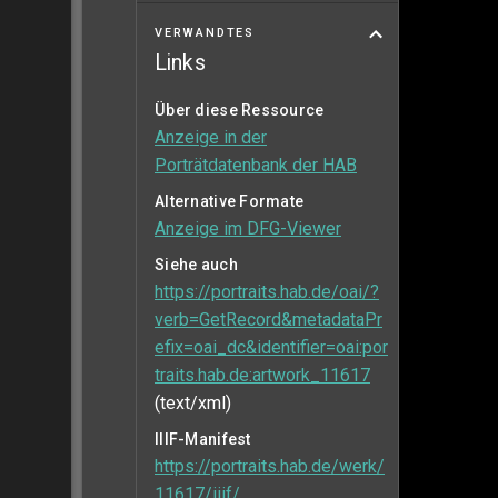
VERWANDTES
Links
Über diese Ressource
Anzeige in der
Porträtdatenbank der HAB
Alternative Formate
Anzeige im DFG-Viewer
Siehe auch
https://portraits.hab.de/oai/?
verb=GetRecord&metadataPr
efix=oai_dc&identifier=oai:por
traits.hab.de:artwork_11617
(text/xml)
IIIF-Manifest
https://portraits.hab.de/werk/
11617/iiif/