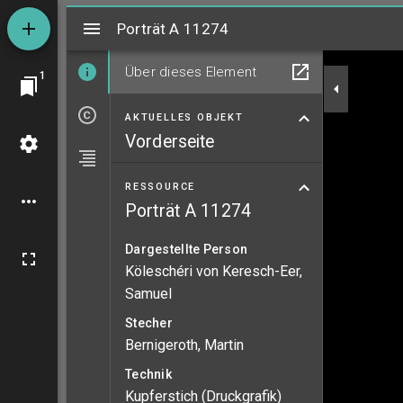
Mirador
Porträt A 11274
Porträt A 11274
Über dieses Element
1
AKTUELLES OBJEKT
Vorderseite
RESSOURCE
Porträt A 11274
Dargestellte Person
Köleschéri von Keresch-Eer,
Samuel
Stecher
Bernigeroth, Martin
Technik
Kupferstich (Druckgrafik)