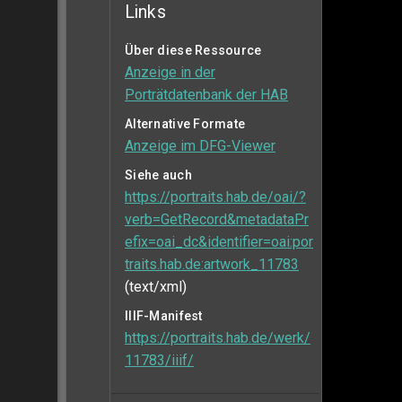
Links
Über diese Ressource
Anzeige in der
Porträtdatenbank der HAB
Alternative Formate
Anzeige im DFG-Viewer
Siehe auch
https://portraits.hab.de/oai/?
verb=GetRecord&metadataPr
efix=oai_dc&identifier=oai:por
traits.hab.de:artwork_11783
(text/xml)
IIIF-Manifest
https://portraits.hab.de/werk/
11783/iiif/