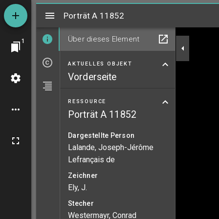
Mirador
Porträt A 11852
Porträt A 11852
Über dieses Element
1
AKTUELLES OBJEKT
Vorderseite
RESSOURCE
Porträt A 11852
Dargestellte Person
Lalande, Joseph-Jérôme
Lefrançais de
Zeichner
Ely, J.
Stecher
Westermayr, Conrad