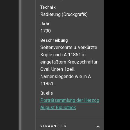
Technik
Radierung (Druckgrafik)
Jahr
1790
Beschreibung
Seitenverkehrte u. verkürzte
Kopie nach A 11851 in
eingefaßtem Kreuzschraffur-
Oval. Unten 1zeil.
Namenslegende wie in A
11851.
Quelle
Porträtsammlung der Herzog
August Bibliothek
VERWANDTES