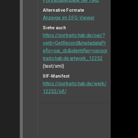
Porträtdatenbank der HAB
Alternative Formate
Anzeige im DFG-Viewer
Siehe auch
https://portraits.hab.de/oai/?
verb=GetRecord&metadataPr
efix=oai_dc&identifier=oai:por
traits.hab.de:artwork_12252
(text/xml)
IIIF-Manifest
https://portraits.hab.de/werk/
12252/iiif/