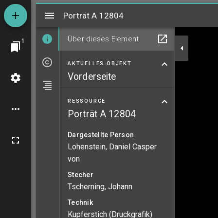
Mirador
Porträt A 12804
Porträt A 12804
Über dieses Element
1
AKTUELLES OBJEKT
Vorderseite
RESSOURCE
Porträt A 12804
Dargestellte Person
Lohenstein, Daniel Casper
von
Stecher
Tscherning, Johann
Technik
Kupferstich (Druckgrafik)