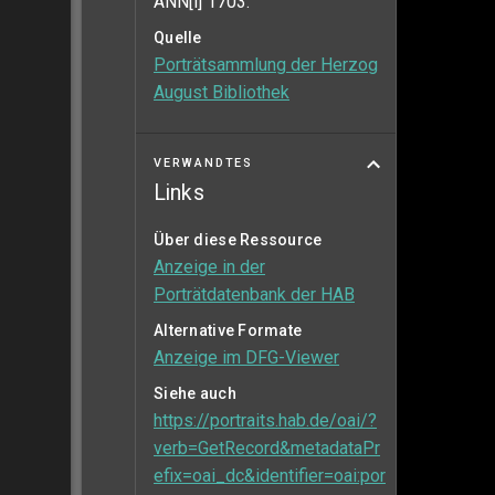
ANN[i] 1703.“
Quelle
Porträtsammlung der Herzog
August Bibliothek
VERWANDTES
Links
Über diese Ressource
Anzeige in der
Porträtdatenbank der HAB
Alternative Formate
Anzeige im DFG-Viewer
Siehe auch
https://portraits.hab.de/oai/?
verb=GetRecord&metadataPr
efix=oai_dc&identifier=oai:por