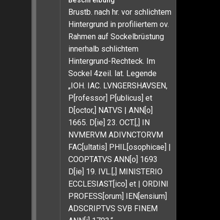
Beschreibung
Brustb. nach hr. vor schlichtem
Hintergrund in profiliertem ov.
Rahmen auf Sockelbrüstung
innerhalb schlichtem
Hintergrund-Rechteck. Im
Sockel 4zeil. lat. Legende
„IOH. IAC. LVNGERSHAVSEN,
P[rofessor] P[ublicus] et
D[octor,] NATVS | ANN[o]
1665. D[ie] 23. OCT.[,] IN
NVMERVM ADIVNCTORVM
FAC[ultatis] PHIL[osophicae] |
COOPTATVS ANN[o] 1693
D[ie] 19. IVL.[,] MINISTERIO
ECCLESIAST[ico] et | ORDINI
PROFESS[orum] IEN[ensium]
ADSCRIPTVS SVB FINEM