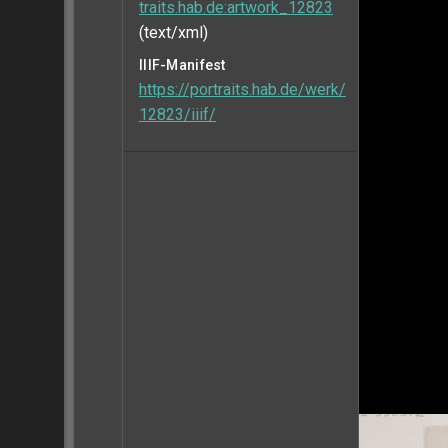
traits.hab.de:artwork_12823
(text/xml)
IIIF-Manifest
https://portraits.hab.de/werk/
12823/iiif/