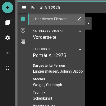
Mirador
Porträt A 12975
Porträt A 12975
Über dieses Element
1
AKTUELLES OBJEKT
Vorderseite
RESSOURCE
Porträt A 12975
Dargestellte Person
Lungershausen, Johann Jacob
Stecher
Weigel, Christoph
Technik
Schabkunst