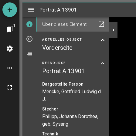
Mirador
Porträt A 13901
Porträt A 13901
Über dieses Element
1
AKTUELLES OBJEKT
Vorderseite
RESSOURCE
Porträt A 13901
Dargestellte Person
Mencke, Gottfried Ludwig d.
J.
Stecher
Philipp, Johanna Dorothea,
geb. Sysang
Technik