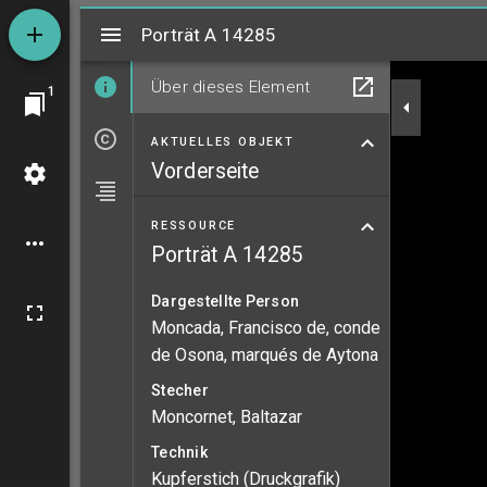
Mirador
Porträt A 14285
Porträt A 14285
Über dieses Element
1
AKTUELLES OBJEKT
Vorderseite
RESSOURCE
Porträt A 14285
Dargestellte Person
Moncada, Francisco de, conde
de Osona, marqués de Aytona
Stecher
Moncornet, Baltazar
Technik
Kupferstich (Druckgrafik)