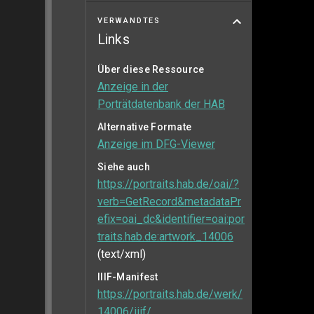
VERWANDTES
Links
Über diese Ressource
Anzeige in der
Porträtdatenbank der HAB
Alternative Formate
Anzeige im DFG-Viewer
Siehe auch
https://portraits.hab.de/oai/?
verb=GetRecord&metadataPr
efix=oai_dc&identifier=oai:por
traits.hab.de:artwork_14006
(text/xml)
IIIF-Manifest
https://portraits.hab.de/werk/
14006/iiif/