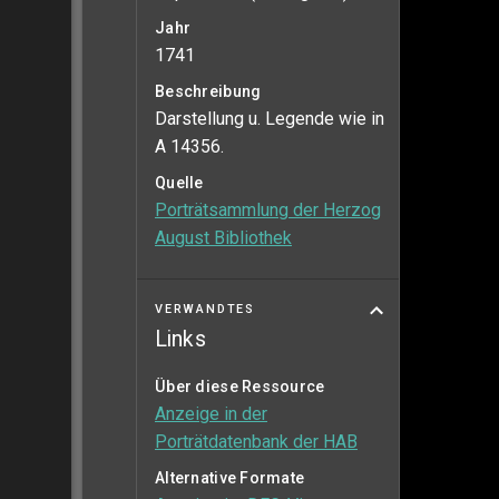
Jahr
1741
Beschreibung
Darstellung u. Legende wie in
A 14356.
Quelle
Porträtsammlung der Herzog
August Bibliothek
VERWANDTES
Links
Über diese Ressource
Anzeige in der
Porträtdatenbank der HAB
Alternative Formate