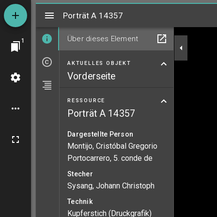
Mirador
Porträt A 14357
Porträt A 14357
Über dieses Element
1
AKTUELLES OBJEKT
Vorderseite
RESSOURCE
Porträt A 14357
Dargestellte Person
Montijo, Cristóbal Gregorio
Portocarrero, 5. conde de
Stecher
Sysang, Johann Christoph
Technik
Kupferstich (Druckgrafik)