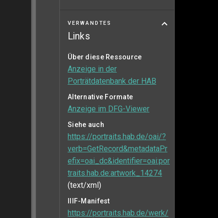
VERWANDTES
Links
Über diese Ressource
Anzeige in der
Porträtdatenbank der HAB
Alternative Formate
Anzeige im DFG-Viewer
Siehe auch
https://portraits.hab.de/oai/?
verb=GetRecord&metadataPr
efix=oai_dc&identifier=oai:por
traits.hab.de:artwork_14274
(text/xml)
IIIF-Manifest
https://portraits.hab.de/werk/