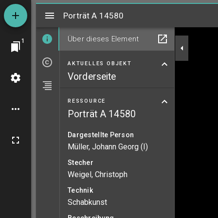
Mirador
Porträt A 14580
Porträt A 14580
Über dieses Element
1
AKTUELLES OBJEKT
Vorderseite
RESSOURCE
Porträt A 14580
Dargestellte Person
Müller, Johann Georg (I)
Stecher
Weigel, Christoph
Technik
Schabkunst