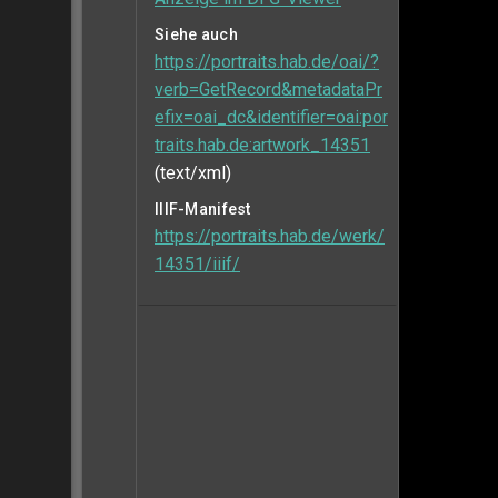
Siehe auch
https://portraits.hab.de/oai/?
verb=GetRecord&metadataPr
efix=oai_dc&identifier=oai:por
traits.hab.de:artwork_14351
(text/xml)
IIIF-Manifest
https://portraits.hab.de/werk/
14351/iiif/