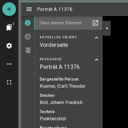
Mirador
Porträt A 11376
Porträt A 11376
Über dieses Element
1
AKTUELLES OBJEKT
Vorderseite
RESSOURCE
Porträt A 11376
Dargestellte Person
Koerner, (Carl) Theodor
Stecher
Bolt, Johann Friedrich
Technik
Punktierstich