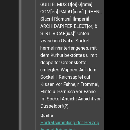
GUILIELMUS D[ei] G[ratia]
COM[es] PALAT[inus] | RHENI,
S[acri] R[omani] I[mperii]
ARCHIDAPIFER ELECT[or] &
S. R.I. VICAR[ius]“. Unten
zwischen Oval u. Sockel
hermelinhinterfangenes, mit
dem Kurhut bekröntes u. mit
doppelter Ordenskette
umlegtes Wappen. Auf dem
Sockel l. Reichsapfel auf
Kissen vor Fahne, r. Trommel,
Flinte u. Harnisch vor Fahne.
Im Sockel Ansicht Ansicht von
Düsseldorf(?).
Quelle
Porträtsammlung der Herzog
August Bibliothek