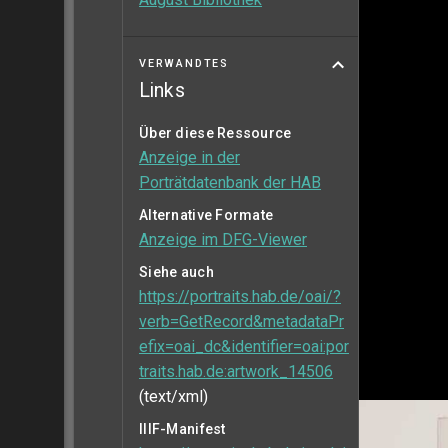
VERWANDTES
Links
Über diese Ressource
Anzeige in der
Porträtdatenbank der HAB
Alternative Formate
Anzeige im DFG-Viewer
Siehe auch
https://portraits.hab.de/oai/?
verb=GetRecord&metadataPr
efix=oai_dc&identifier=oai:por
traits.hab.de:artwork_14506
(text/xml)
IIIF-Manifest