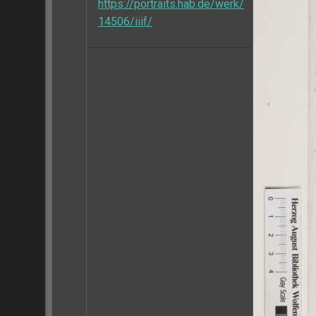
https://portraits.hab.de/werk/
14506/iiif/