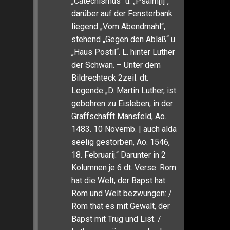
„Catechismus“ u. „Psalm[i]“,
darüber auf der Fensterbank
liegend „Vom Abendmahl“,
stehend „Gegen den Ablaß“ u.
„Haus Postil“. L. hinter Luther
der Schwan. – Unter dem
Bildrechteck 2zeil. dt.
Legende „D. Martin Luther, ist
gebohren zu Eisleben, in der
Graffschafft Mansfeld, Ao.
1483. 10 Novemb. | auch alda
seelig gestorben, Ao. 1546,
18. Februarij.“ Darunter in 2
Kolumnen je 6 dt. Verse: Rom
hat die Welt, der Bapst hat
Rom und Welt bezwungen: /
Rom thät es mit Gewalt, der
Bapst mit Trug und List. /