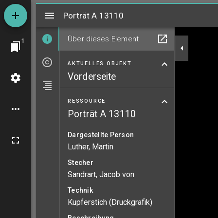
Mirador
Porträt A 13110
Porträt A 13110
Über dieses Element
1
AKTUELLES OBJEKT
Vorderseite
RESSOURCE
Porträt A 13110
Dargestellte Person
Luther, Martin
Stecher
Sandrart, Jacob von
Technik
Kupferstich (Druckgrafik)