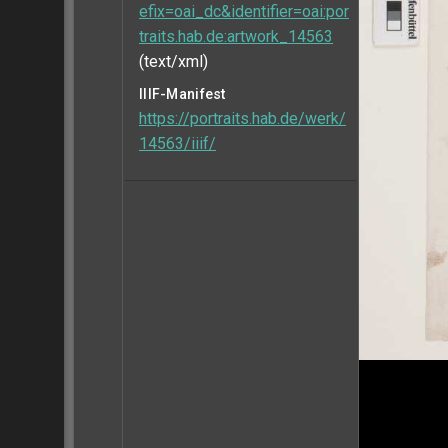
efix=oai_dc&identifier=oai:por
traits.hab.de:artwork_14563
(text/xml)
IIIF-Manifest
https://portraits.hab.de/werk/
14563/iiif/