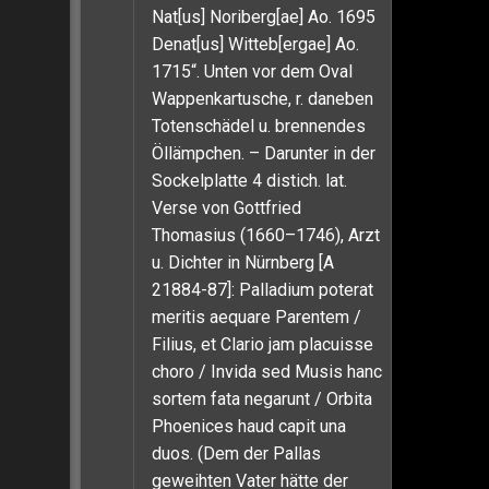
Nat[us] Noriberg[ae] Ao. 1695
Denat[us] Witteb[ergae] Ao.
1715“. Unten vor dem Oval
Wappenkartusche, r. daneben
Totenschädel u. brennendes
Öllämpchen. – Darunter in der
Sockelplatte 4 distich. lat.
Verse von Gottfried
Thomasius (1660–1746), Arzt
u. Dichter in Nürnberg [A
21884-87]: Palladium poterat
meritis aequare Parentem /
Filius, et Clario jam placuisse
choro / Invida sed Musis hanc
sortem fata negarunt / Orbita
Phoenices haud capit una
duos. (Dem der Pallas
geweihten Vater hätte der