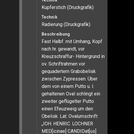
Technik
Kupferstich (Druckgrafik)
Technik
Radierung (Druckgrafik)
Beschreibung
Fast Halbf. mit Umhang, Kopf
nach hr. gewandt, vor
Kreuzschraffur- Hintergrund in
ov. Schriftrahmen vor
gequadertem Grabobelisk
zwischen Zypressen. Über
dem von einem Putto u. l.
gehaltenen Oval schlingt ein
zweiter geflügelter Putto
einen Efeuzweig um den
Obelisk. Lat. Ovalumschrift
„IOH. HENRIC. LOCHNER
MED[icinae] CANDIDat[us]