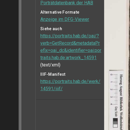
Porträtdatenbank der HAB
Alternative Formate
Anzeige im DFG-Viewer
Siehe auch
https://portraits.hab.de/oai/?
verb=GetRecord&metadataPr
efix=oai_dc&identifier=oai:por
traits.hab.de:artwork_14591
(text/xml)
IIIF-Manifest
https://portraits.hab.de/werk/
14591/iiif/