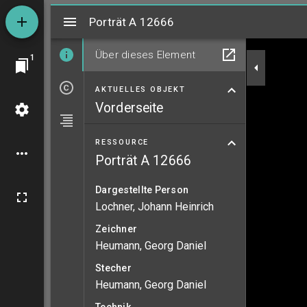
Mirador
Porträt A 12666
Porträt A 12666
Über dieses Element
1
AKTUELLES OBJEKT
Vorderseite
RESSOURCE
Porträt A 12666
Dargestellte Person
Lochner, Johann Heinrich
Zeichner
Heumann, Georg Daniel
Stecher
Heumann, Georg Daniel