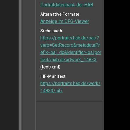
Porträtdatenbank der HAB
Alternative Formate
Anzeige im DFG-Viewer
Siehe auch
https://portraits.hab.de/oai/?
verb=GetRecord&metadataPr
efix=oai_dc&identifier=oai:por
traits.hab.de:artwork_14833
(text/xml)
IIIF-Manifest
https://portraits.hab.de/werk/
14833/iiif/