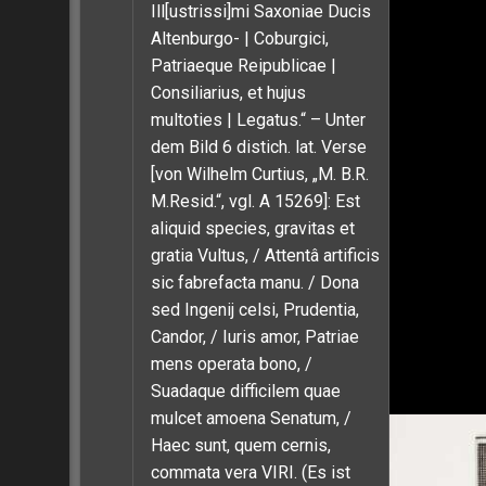
Ill[ustrissi]mi Saxoniae Ducis
Altenburgo- | Coburgici,
Patriaeque Reipublicae |
Consiliarius, et hujus
multoties | Legatus.“ – Unter
dem Bild 6 distich. lat. Verse
[von Wilhelm Curtius, „M. B.R.
M.Resid.“, vgl. A 15269]: Est
aliquid species, gravitas et
gratia Vultus, / Attentâ artificis
sic fabrefacta manu. / Dona
sed Ingenij celsi, Prudentia,
Candor, / Iuris amor, Patriae
mens operata bono, /
Suadaque difficilem quae
mulcet amoena Senatum, /
Haec sunt, quem cernis,
commata vera VIRI. (Es ist