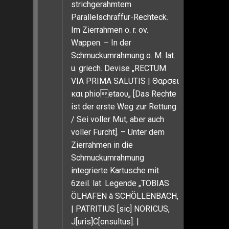
strichgerahmtem
Parallelschraffur-Rechteck.
Im Zierrahmen o. r. ov.
Wappen. – In der
Schmuckumrahmung o. M. lat.
u. griech. Devise „RECTUM
VIA PRIMA SALUTIS | Θαρσει
και phiοetaου„ [Das Rechte
ist der erste Weg zur Rettung
/ Sei voller Mut, aber auch
voller Furcht]. – Unter dem
Zierrahmen in die
Schmuckumrahmung
integrierte Kartusche mit
6zeil. lat. Legende „TOBIAS
ÖLHAFEN à SCHÖLLENBACH,
| PATRITIUS [sic] NORICUS,
J[uris]C[onsultus]. |