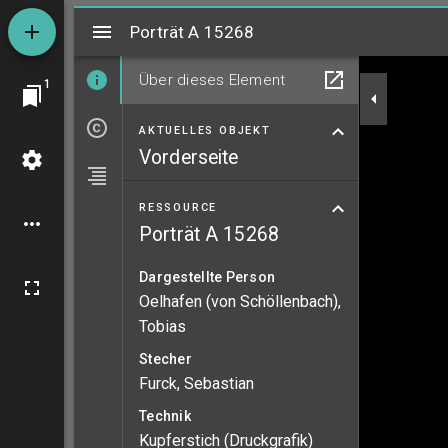
Mirador
Porträt A 15268
Porträt A 15268
Über dieses Element
1
AKTUELLES OBJEKT
Vorderseite
RESSOURCE
Porträt A 15268
Dargestellte Person
Oelhafen (von Schöllenbach),
Tobias
Stecher
Furck, Sebastian
Technik
Kupferstich (Druckgrafik)