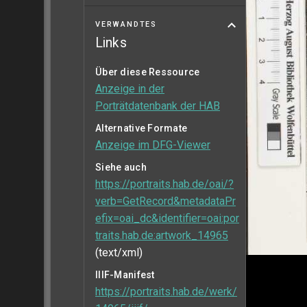
VERWANDTES
Links
Über diese Ressource
Anzeige in der
Porträtdatenbank der HAB
Alternative Formate
Anzeige im DFG-Viewer
Siehe auch
https://portraits.hab.de/oai/?
verb=GetRecord&metadataPr
efix=oai_dc&identifier=oai:por
traits.hab.de:artwork_14965
(text/xml)
IIIF-Manifest
https://portraits.hab.de/werk/