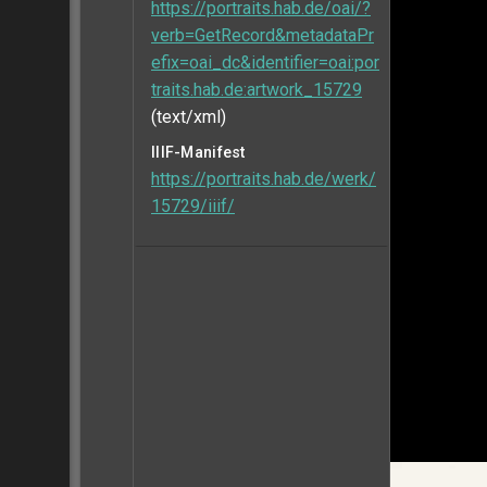
https://portraits.hab.de/oai/?
verb=GetRecord&metadataPr
efix=oai_dc&identifier=oai:por
traits.hab.de:artwork_15729
(text/xml)
IIIF-Manifest
https://portraits.hab.de/werk/
15729/iiif/