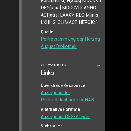
Reichsfürst] N[atus] MDCXXII
DEN[atus] MDCCVIII ANNO
AET[atis] LXXXV. REGIM[inis]
LXIII. S. CLIMACT. HEROIC.“
Quelle
Porträtsammlung der Herzog
August Bibliothek
VERWANDTES
Links
Über diese Ressource
Anzeige in der
Porträtdatenbank der HAB
Alternative Formate
Anzeige im DFG-Viewer
Siehe auch