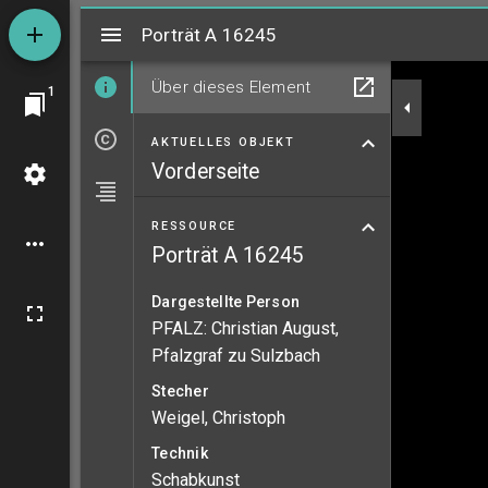
Mirador
Porträt A 16245
Porträt A 16245
Über dieses Element
1
AKTUELLES OBJEKT
Vorderseite
RESSOURCE
Porträt A 16245
Dargestellte Person
PFALZ: Christian August,
Pfalzgraf zu Sulzbach
Stecher
Weigel, Christoph
Technik
Schabkunst