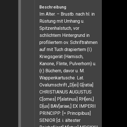
Beschreibung
Im Alter. – Brustb. nach hl. in
Rüstung mit Umhang u.
Spitzenhalstuch, vor
schlichtem Hintergrund in
profiliertem ov. Schriftrahmen
auf mit Tuch drapiertem (l.)
Kriegsgerät (Harnisch,
Kanone, Flinte, Pulverhorn) u.
(r.) Büchern, davor u. M.
Wappenkartusche. Lat.
Ovalumschrift „D[ei] G[ratia]
CHRISTIANUS AUGUSTUS
C[omes] P[alatinus] RH[eni,]
D[ux] BAV[ariae,] EX IMPERII
PRINCIPP: [= Principibus]
SENIOR [d. i. ältester