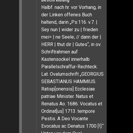
Beschreibung
Halbf. nach hr. vor Vorhang, in
der Linken offenes Buch
haltend, darin „Ps:116. v.7. |
Sey nun | wider zu | frieden
mei= | ne Seele; // dann der |
HERR | thut dir | Gutes“, in ov.
Schriftrahmen auf
Kastensockel innerhalb
Parallelschraffur-Rechteck.
Lat. Ovalumschrift „GEORGIUS
SEBASTIANUS HAMMIUS.
Ratisp[onensis] Ecclesiae
patriae Minister. Natus et
Renatus Ao. 1686. Vocatus et
Ordinat[us] 1713. tempore
Pestis. A Deo Vocante
Evocatus ac Denatus 1700 [!].“