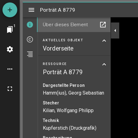
Mirador
Porträt A 8779
Porträt A 8779
Über dieses Element
1
AKTUELLES OBJEKT
Vorderseite
RESSOURCE
Porträt A 8779
Dargestellte Person
Hamm(ius), Georg Sebastian
Stecher
Kilian, Wolfgang Philipp
Technik
Kupferstich (Druckgrafik)