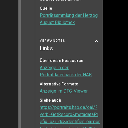
Quelle
Porträtsammlung der Herzog
August Bibliothek
VERWANDTES
Links
Über diese Ressource
Anzeige in der
Porträtdatenbank der HAB
Alternative Formate
Anzeige im DFG-Viewer
Siehe auch
https://portraits.hab.de/oai/?
verb=GetRecord&metadataPr
efix=oai_dc&identifier=oai:por