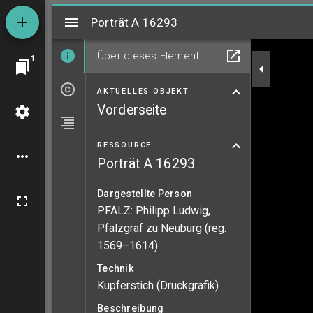
Mirador
Porträt A 16293
Porträt A 16293
Über dieses Element
1
AKTUELLES OBJEKT
Vorderseite
RESSOURCE
Porträt A 16293
Dargestellte Person
PFALZ: Philipp Ludwig,
Pfalzgraf zu Neuburg (reg.
1569–1614)
Technik
Kupferstich (Druckgrafik)
Beschreibung