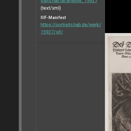
traits.hab.de:artwork_15927
(text/xml)
IIIF-Manifest
https://portraits.hab.de/werk/
15927/iiif/