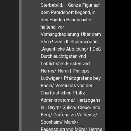
Sterbebild. – Ganze Figur auf
dem Paradebett liegend, in
den Händen Handschuhe
haltend, vor
Vorhangdrapierung. Über dem
Stich 9zeil. dt. Suprascriptio
„Aigentliche Abbildung/ | Deß
Durchleuchtigsten vnd
Löblichsten Fürsten vnd
Herrns/ Herrn | Philipps
Ludwigen/ Pfaltzgrafens bey
Rhein/ Vormunds vnd der
Churfürstlichen Pfaltz
Administratorns/ Hertzogens
in | Bayrn/ Gülich/ Cleue/ vnd
Berg/ Grafens zu Veldentz/
Sponhaim/ Marck/
Rauenspurg vnd Mörs/ Herrns