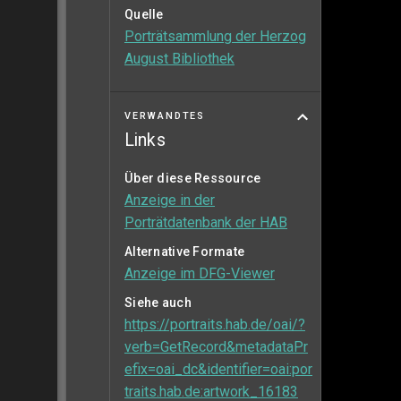
Quelle
Porträtsammlung der Herzog
August Bibliothek
VERWANDTES
Links
Über diese Ressource
Anzeige in der
Porträtdatenbank der HAB
Alternative Formate
Anzeige im DFG-Viewer
Siehe auch
https://portraits.hab.de/oai/?
verb=GetRecord&metadataPr
efix=oai_dc&identifier=oai:por
traits.hab.de:artwork_16183