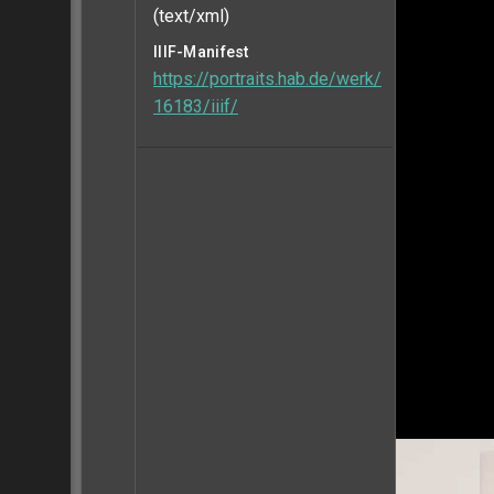
(text/xml)
IIIF-Manifest
https://portraits.hab.de/werk/
16183/iiif/