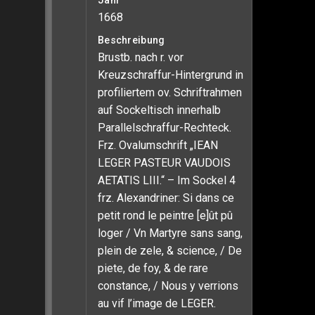
Jahr
1668
Beschreibung
Brustb. nach r. vor
Kreuzschraffur-Hintergrund in
profiliertem ov. Schriftrahmen
auf Sockeltisch innerhalb
Parallelschraffur-Rechteck.
Frz. Ovalumschrift „IEAN
LEGER PASTEUR VAUDOIS
AETATIS LIII.“ – Im Sockel 4
frz. Alexandriner: Si dans ce
petit rond le peintre [e]ût pû
loger / Vn Martyre sans sang,
plein de zele, & science, / De
piete, de foy, & de rare
constance, / Nous y verrions
au vif l’image de LEGER.