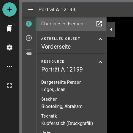
Mirador
Porträt A 12199
Porträt A 12199
Über dieses Element
1
AKTUELLES OBJEKT
Vorderseite
RESSOURCE
Porträt A 12199
Dargestellte Person
Léger, Jean
Stecher
Blooteling, Abraham
Technik
Kupferstich (Druckgrafik)