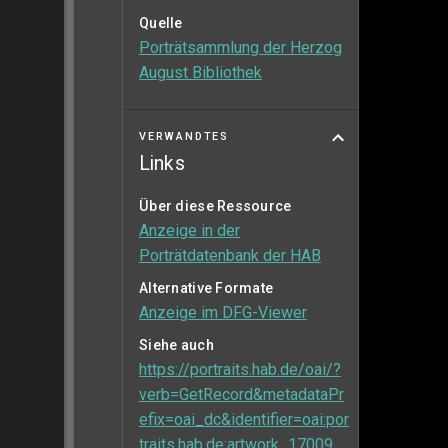
Quelle
Porträtsammlung der Herzog
August Bibliothek
VERWANDTES
Links
Über diese Ressource
Anzeige in der
Porträtdatenbank der HAB
Alternative Formate
Anzeige im DFG-Viewer
Siehe auch
https://portraits.hab.de/oai/?
verb=GetRecord&metadataPr
efix=oai_dc&identifier=oai:por
traits.hab.de:artwork_17009