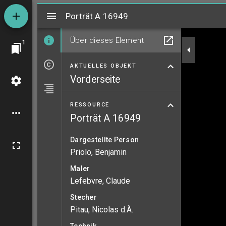
Mirador
Porträt A 16949
Porträt A 16949
Über dieses Element
1
AKTUELLES OBJEKT
Vorderseite
RESSOURCE
Porträt A 16949
Dargestellte Person
Priolo, Benjamin
Maler
Lefebvre, Claude
Stecher
Pitau, Nicolas d.Ä.