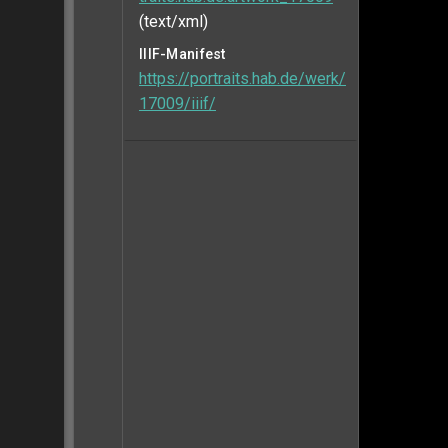
(text/xml)
IIIF-Manifest
https://portraits.hab.de/werk/
17009/iiif/