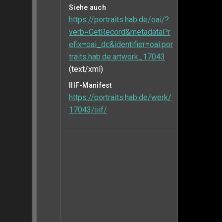
Siehe auch
https://portraits.hab.de/oai/?
verb=GetRecord&metadataPr
efix=oai_dc&identifier=oai:por
traits.hab.de:artwork_17043
(text/xml)
IIIF-Manifest
https://portraits.hab.de/werk/
17043/iiif/