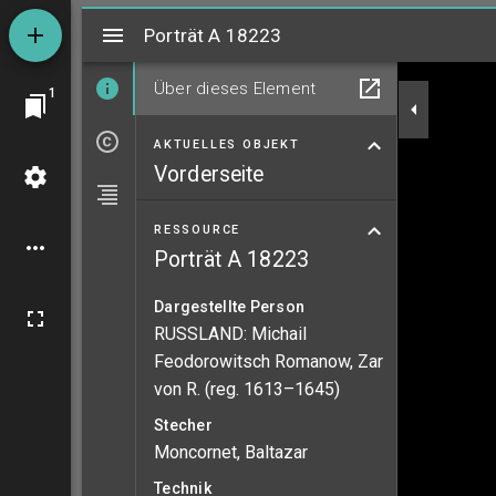
Mirador
Porträt A 18223
Porträt A 18223
Über dieses Element
1
AKTUELLES OBJEKT
Vorderseite
RESSOURCE
Porträt A 18223
Dargestellte Person
RUSSLAND: Michail
Feodorowitsch Romanow, Zar
von R. (reg. 1613–1645)
Stecher
Moncornet, Baltazar
Technik