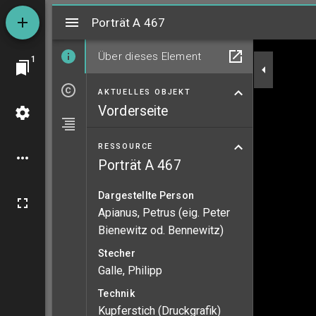
Mirador
Porträt A 467
Porträt A 467
Über dieses Element
1
AKTUELLES OBJEKT
Vorderseite
RESSOURCE
Porträt A 467
Dargestellte Person
Apianus, Petrus (eig. Peter
Bienewitz od. Bennewitz)
Stecher
Galle, Philipp
Technik
Kupferstich (Druckgrafik)