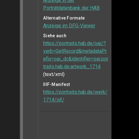
Anzeige in der
Porträtdatenbank der HAB
Alternative Formate
Anzeige im DFG-Viewer
Siehe auch
https://portraits.hab.de/oai/?
verb=GetRecord&metadataPr
efix=oai_dc&identifier=oai:por
traits.hab.de:artwork_1714
(text/xml)
IIIF-Manifest
https://portraits.hab.de/werk/
1714/iiif/