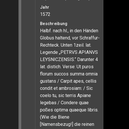
Jahr
1572
Beschreibung
Halbf. nach hl., in den Händen
Globus haltend, vor Schraffur-
Rechteck. Unten 1zeil. lat.
Legende „PETRVS APIANVS
LEYSNICZENSIS.“ Darunter 4
lat. distich. Verse: Ut puros
florum succos summa omnia
gustans / Carpit apes, cellis
condit et ambrosiam: / Sic
coelo tu, sic terris Apiane
legebas / Condere quae
poßes optima quaeque libris.
(Wie die Biene
[Namensbezug!] die reinen